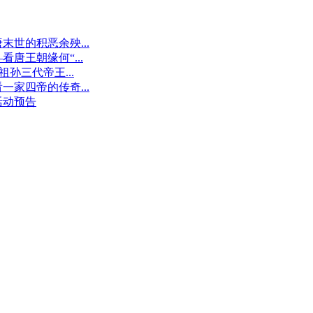
世的积恶余殃...
王朝缘何“...
孙三代帝王...
家四帝的传奇...
活动预告