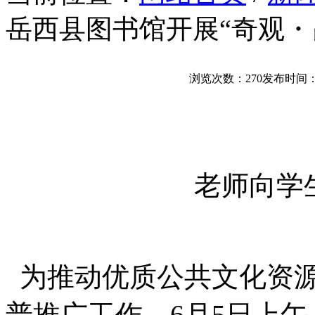
岳西县图书馆开展“奇观・
浏览次数：
270
发布时间：202
老师向学
为推动优质公共文化资源