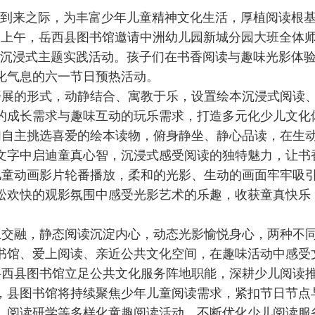
将到来之际，为丰富少年儿童精神文化生活，厚植阅读根
7日上午，岳西县图书馆邀请中洲幼儿园新城分园大班全体
”沉浸式主题实践活动。孩子们在书香阅读与趣味光影体
化气息的六一节日预热活动。
展的形式，动静结合、寓教于乐，设置绘本沉浸式阅读
的成长需求与趣味互动的玩乐需求，打造多元化少儿文化
自主挑选喜爱的绘本读物，俯身静坐、静心品读，在生
文字中启迪童真心智，沉浸式感受阅读的独特魅力，让书
童动画影片轮番播放，柔和的光影、生动的画面牢牢吸
松欢快的观影氛围中感受光影艺术的乐趣，收获童真快乐
交融，静态阅读沉淀内心，动态光影愉悦身心，两种不
书馆、爱上阅读、亲近公共文化空间，在趣味活动中感受
西县图书馆立足公共文化服务阵地职能，深耕少儿阅读
，县图书馆将持续聚焦少年儿童阅读需求，紧扣节日节点
、阅读研学等多样化童趣阅读活动，不断优化少儿阅读服