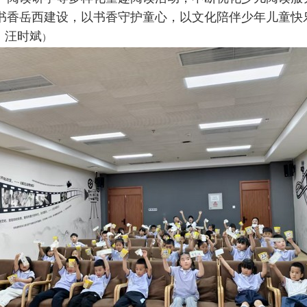
书香岳西建设，以书香守护童心，以文化陪伴少年儿童快
：汪时斌
）