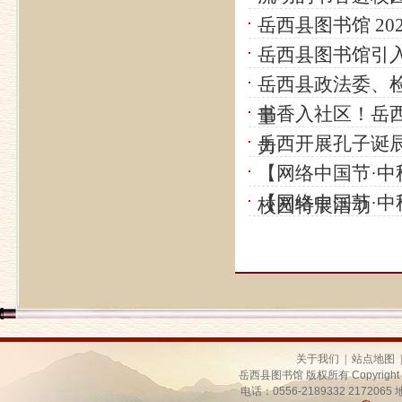
岳西县图书馆 2
岳西县图书馆引入
岳西县政法委、
书香入社区！岳西县
量
岳西开展孔子诞
力
【网络中国节·中
【网络中国节·
校园特展活动
关于我们
|
站点地图
|
岳西县图书馆 版权所有
Copyright
电话：
0556-2189332 2172065
地