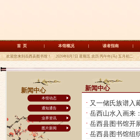
首 页
本馆概况
读者指南
欢迎您来到岳西县图书馆！
2026年8月7日 星期五 农历 丙午年(马) 五月初二
新闻中心
新闻中心
本馆动态
又一储氏族谱入
通知通告
岳西山水入画来
业界资讯
岳西县图书馆开
图片新闻
岳西县图书馆组